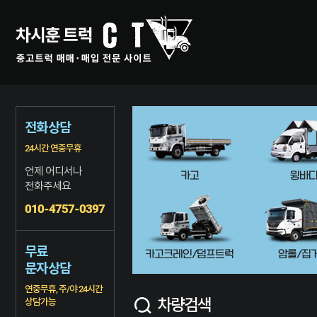
전화상담
24시간 연중무휴
언제 어디서나
카고
윙바
전화주세요
010-4757-0397
무료
카고크레인/덤프트럭
암롤/집
문자상담
연중무휴, 주/야 24시간
차량검색
상담가능