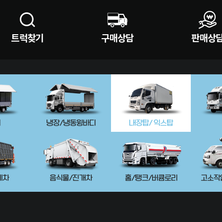
트럭찾기
구매상담
판매상
디
냉장/냉동윙바디
내장탑/ 익스탑
게차
음식물/진개차
홈/탱크/버큠로리
고소작