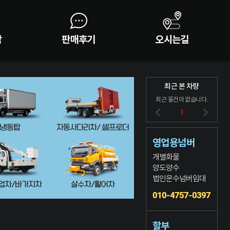
담
판매후기
오시는길
최근 본 차량
최근 물건이 없습니다.
1
냉동탑
자동사다리차/ 셀프로더
영업용넘버
개별화물
양도양수
법인운수넘버임대
업차/바가지차
살수차/활어차
010-4757-0397
할부