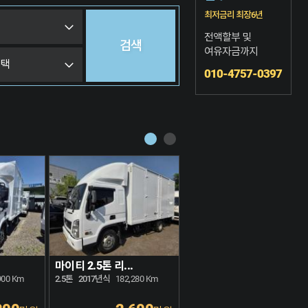
최저금리 최장6년
전액할부 및
여유자금까지
010-4757-0397
마이티 2.5톤 리...
구쎈 5톤 리프트...
900 Km
2.5톤
2017년식
182,280 Km
5톤
2025년식
83,470 Km