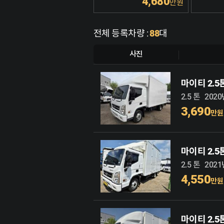
3,000
4,680
만원
만원
전체 등록차량 :
88
대
사진
마이티 2.
2.5 톤
202
3,690
만원
마이티 2.
2.5 톤
202
4,550
만원
마이티 2.